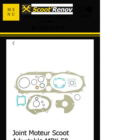
ME
NU
PANIER
Spécialiste de la pièce détachée
d'occasion
Tel:
02.55.98.36.42
Joint Moteur Scoot