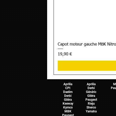
Capot moteur gauche MBK Nitro
Prix
19,90 €
Pièces Scooter
Pièces Moto
Pièces 
Aprilia
Aprilia
M
CPI
Derbi
Peu
Daelim
Généric
Derbi
Giléra
Giléra
Peugeot
Keeway
Rieju
Kymco
Sherco
MBK
Yamaha
Peugeot