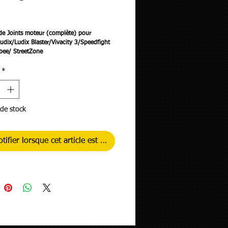
rix
de Joints moteur (complète) pour
udix/Ludix Blaster/Vivacity 3/Speedfight
sbee/ StreetZone
*
de stock
tifier lorsque cet article est disponible