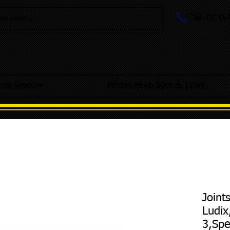
Tel: 02.55
e pièce ...
ces Scooter
Pièces Moto 50cc & 125cc
Joint
Ludix
3,Spe