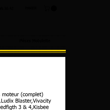
PANIER
.98.36.42
Pièces Mobylette
s moteur (complet)
,Ludix Blaster,Vivacity
edfigth 3 & 4,Kisbee