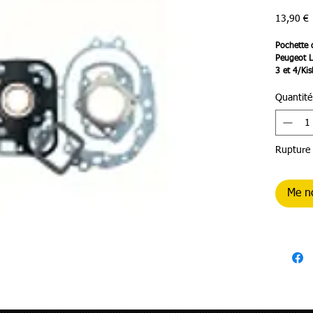
P
13,90 €
Pochette 
Peugeot L
3 et 4/Ki
Quantité
Rupture 
Me no