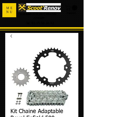
ME
NU
PANIER
Spécialiste de la pièce détachée
d'occasion
Tel:
02.55.98.36.42
Kit Chaine Adaptable