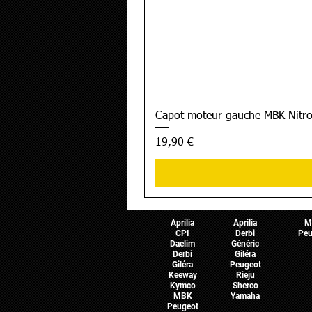
Capot moteur gauche MBK Nitro
Prix
19,90 €
Pièces Scooter
Pièces Moto
Pièces 
Aprilia
Aprilia
M
CPI
Derbi
Peu
Daelim
Généric
Derbi
Giléra
Giléra
Peugeot
Keeway
Rieju
Kymco
Sherco
MBK
Yamaha
Peugeot