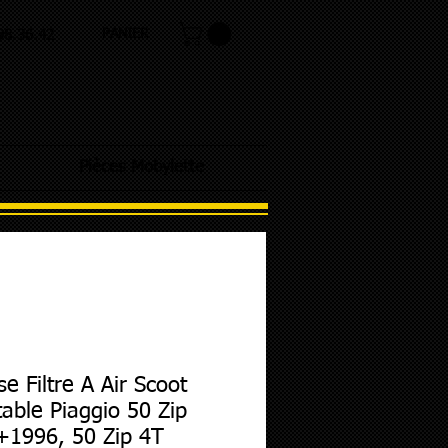
PANIER
.98.36.42
Pièces Mobylette
e Filtre A Air Scoot
able Piaggio 50 Zip
+1996, 50 Zip 4T