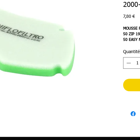
2000
Pr
7,80 €
MOUSSE F
50 ZIP 1
50 EASY 
HFA5212
Quantité