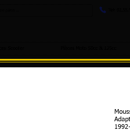
Tel: 02.55
e pièce ...
ces Scooter
Pièces Moto 50cc & 125cc
Mouss
Adapt
1992