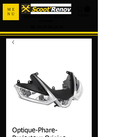
ME
NU
PANIER
Spécialiste de la pièce détachée
d'occasion
Tel:
02.55.98.36.42
Optique-Phare-