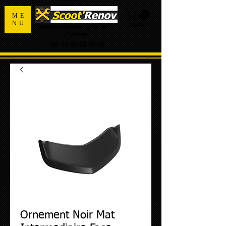
ME
NU
PANIER
Spécialiste de la pièce détachée
d'occasion
Tel:
02.55.98.36.42
Ornement Noir Mat