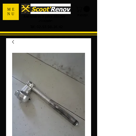
ME
NU
PANIER
Spécialiste de la pièce détachée
d'occasion
Tel:
02.55.98.36.42