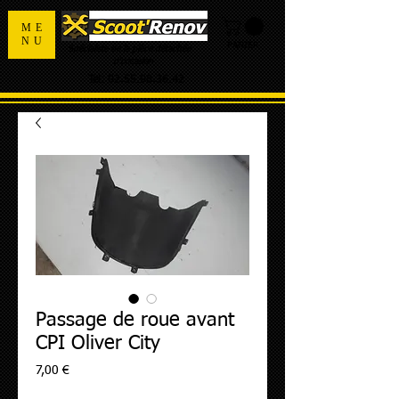
ME
NU
PANIER
Spécialiste de la pièce détachée
d'occasion
Tel:
02.55.98.36.42
Passage de roue avant
CPI Oliver City
Prix
7,00 €