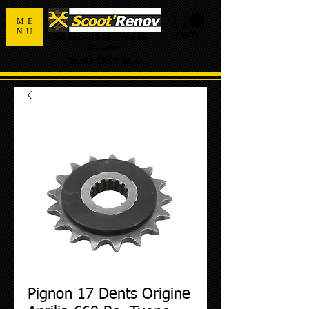
ME
NU
PANIER
Spécialiste de la pièce détachée
d'occasion
Tel:
02.55.98.36.42
Pignon 17 Dents Origine