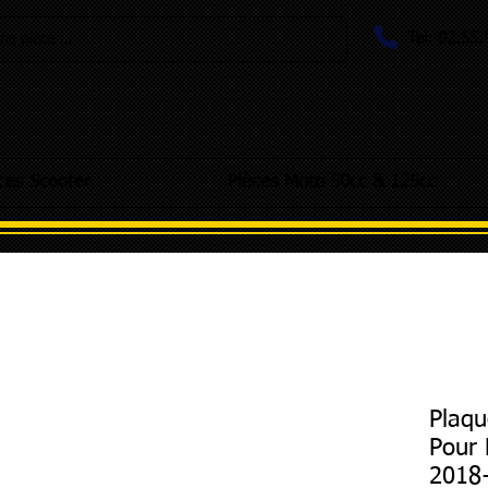
Tel: 02.55
e pièce ...
ces Scooter
Pièces Moto 50cc & 125cc
Plaqu
Pour 
2018+