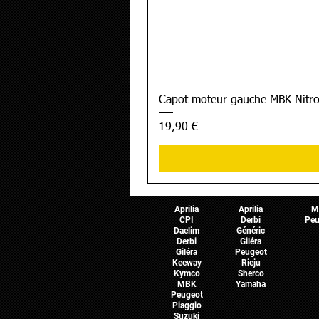
Capot moteur gauche MBK Nitro
Prix
19,90 €
Pièces Scooter
Pièces Moto
Pièces 
Aprilia
Aprilia
M
CPI
Derbi
Peu
Daelim
Généric
Derbi
Giléra
Giléra
Peugeot
Keeway
Rieju
Kymco
Sherco
MBK
Yamaha
Peugeot
Piaggio
Suzuki