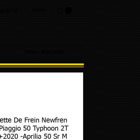
PANIER
.98.36.42
Pièces Mobylette
ette De Frein Newfren
Piaggio 50 Typhoon 2T
2020 -Aprilia 50 Sr M