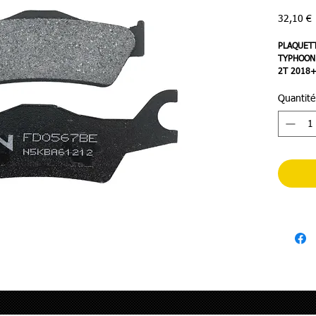
P
32,10 €
PLAQUETT
TYPHOON 
2T 2018+
Quantité