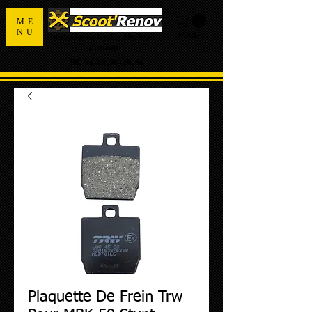
ME
NU
PANIER
Spécialiste de la pièce détachée
d'occasion
Tel:
02.55.98.36.42
Plaquette De Frein Trw