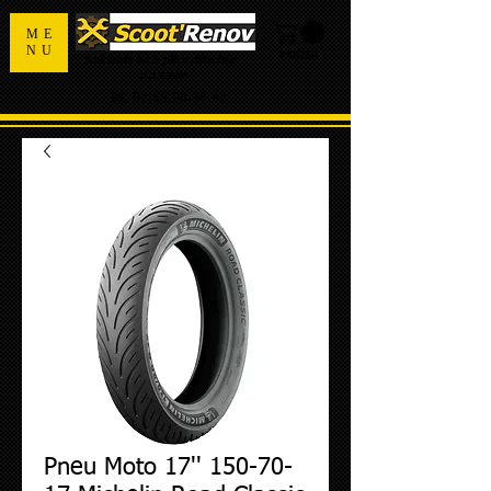
ME
NU
PANIER
Spécialiste de la pièce détachée
d'occasion
Tel:
02.55.98.36.42
Pneu Moto 17'' 150-70-