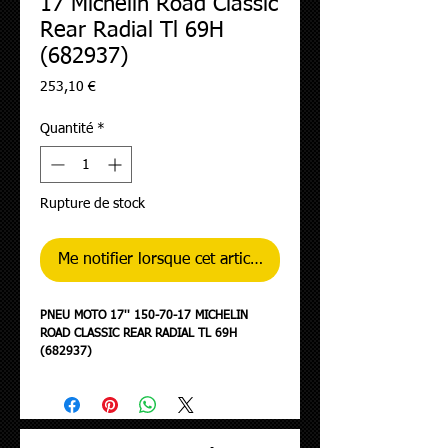
17 Michelin Road Classic
Rear Radial Tl 69H
(682937)
Prix
253,10 €
Quantité
*
Rupture de stock
Me notifier lorsque cet article est disponible
PNEU MOTO 17'' 150-70-17 MICHELIN
ROAD CLASSIC REAR RADIAL TL 69H
(682937)