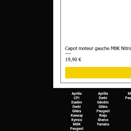
Capot moteur gauche MBK Nitro
Prix
19,90 €
Pièces Scooter
Pièces Moto
Pièces 
Aprilia
Aprilia
M
CPI
Derbi
Peu
Daelim
Généric
Derbi
Giléra
Giléra
Peugeot
Keeway
Rieju
Kymco
Sherco
MBK
Yamaha
Peugeot