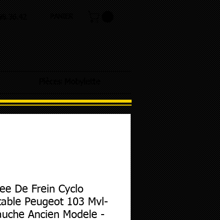
PANIER
.98.36.42
Pièces Mobylette
ee De Frein Cyclo
able Peugeot 103 Mvl-
uche Ancien Modele -