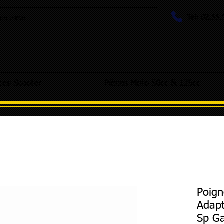
Tel: 02.55
e pièce ...
ces Scooter
Pièces Moto 50cc & 125cc
Poign
Adapt
Sp Ga