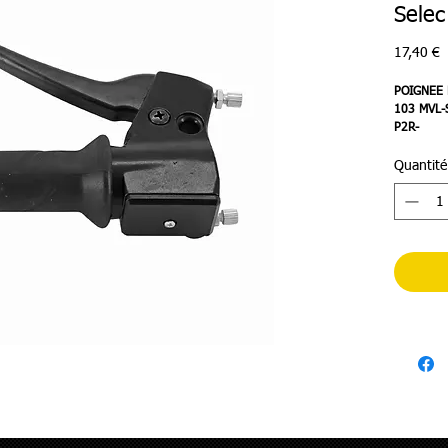
Selec
P
17,40 €
POIGNEE 
103 MVL-
P2R-
Quantité