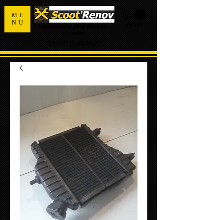
ME
NU
PANIER
Spécialiste de la pièce détachée
d'occasion
Tel:
02.55.98.36.42