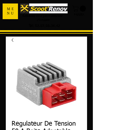
ME
NU
PANIER
Spécialiste de la pièce détachée
d'occasion
Tel:
02.55.98.36.42
Regulateur De Tension