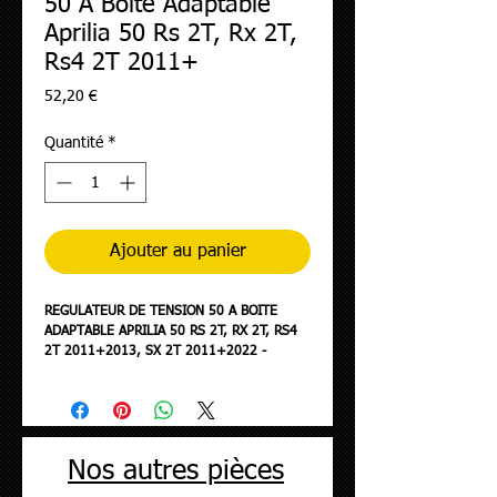
50 A Boite Adaptable
Aprilia 50 Rs 2T, Rx 2T,
Rs4 2T 2011+
Prix
52,20 €
Quantité
*
Ajouter au panier
REGULATEUR DE TENSION 50 A BOITE
ADAPTABLE APRILIA 50 RS 2T, RX 2T, RS4
2T 2011+2013, SX 2T 2011+2022 -
GILERA 50 RCR, SMT 2011+2013 (12V-
85W - 6 COSSES) -SELECTION P2R-
Nos autres pièces