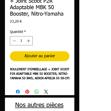
+ Joint Scoot P2R
Adaptable MBK 50
Booster, Nitro-Yamaha
Prix
23,20 €
Quantité
*
Ajouter au panier
ROULEMENT D'EMBIELLAGE + JOINT SCOOT
P2R ADAPTABLE MBK 50 BOOSTER, NITRO-
YAMAHA 50 BWS, AEROX-APRILIA 50 SR-CPI
50 ARAGON-GENERIC 50 IDEO-KEEWAY 50
FOCUS (KIT 6204 SKF ACIER C4-JOINT
RACING ROUGE)
Nos autres pièces