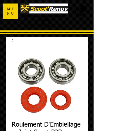
ME
NU
PANIER
Spécialiste de la pièce détachée
d'occasion
Tel:
02.55.98.36.42
Roulement D'Embiellage