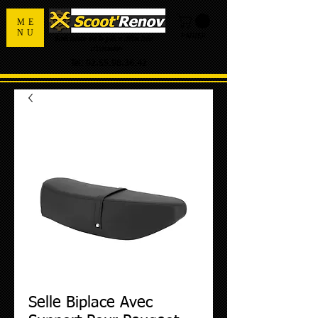
ME
NU
PANIER
Spécialiste de la pièce détachée
d'occasion
Tel:
02.55.98.36.42
Selle Biplace Avec