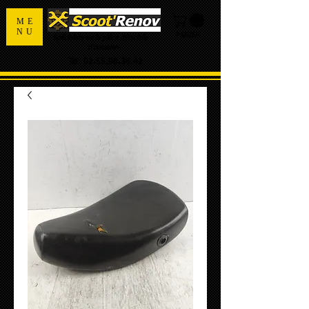
ME
NU
PANIER
Spécialiste de la pièce détachée
d'occasion
Tel:
02.55.98.36.42