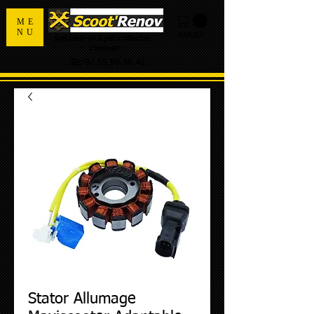
ME
NU
PANIER
Spécialiste de la pièce détachée
d'occasion
Tel:
02.55.98.36.42
Stator Allumage