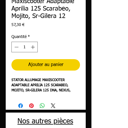
Maxiscooter Adaptable
Aprilia 125 Scarabeo,
Mojito, Sr-Gilera 12
Prix
57,30 €
Quantité
*
Ajouter au panier
STATOR ALLUMAGE MAXISCOOTER
ADAPTABLE APRILIA 125 SCARABEO,
MOJITO, SR-GILERA 125 DNA, NEXUS,
RUNNER-PIAGGIO 125 BEVERLY, LIBERTY,
FLY, TYPHOON, ZIP, GTS (12 PÔLES) -SGR-
Nos autres pièces