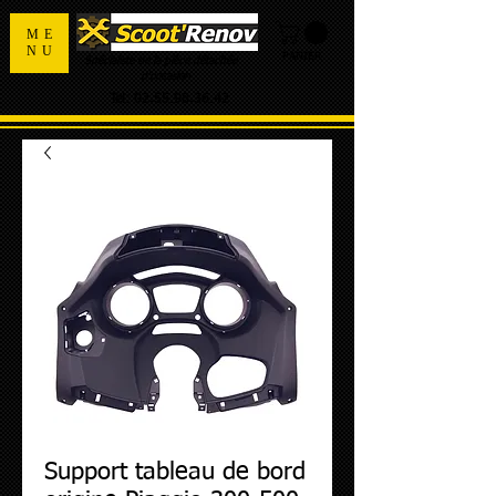
ME
NU
PANIER
Spécialiste de la pièce détachée
d'occasion
Tel:
02.55.98.36.42
Support tableau de bord