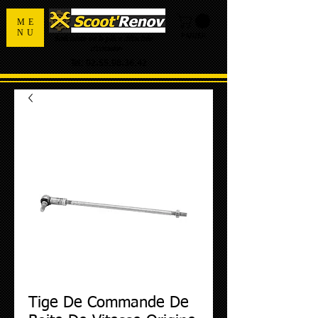
ME
NU
PANIER
Spécialiste de la pièce détachée
d'occasion
Tel:
02.55.98.36.42
Tige De Commande De