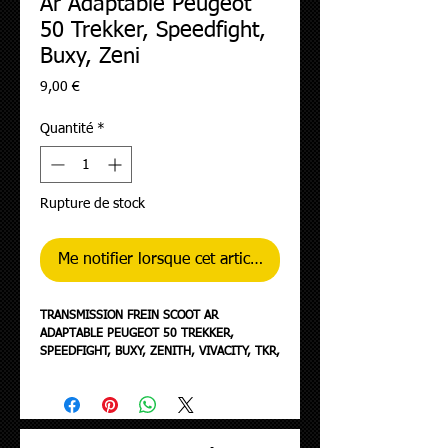
Ar Adaptable Peugeot
50 Trekker, Speedfight,
Buxy, Zeni
Prix
9,00 €
Quantité
*
Rupture de stock
Me notifier lorsque cet article est disponible
TRANSMISSION FREIN SCOOT AR
ADAPTABLE PEUGEOT 50 TREKKER,
SPEEDFIGHT, BUXY, ZENITH, VIVACITY, TKR,
SQUAB, SPEEDAKE, ELYSEO -P2R-