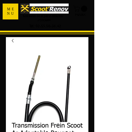
ME
NU
PANIER
Spécialiste de la pièce détachée
d'occasion
Tel:
02.55.98.36.42
Transmission Frein Scoot