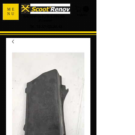
ME
NU
PANIER
Spécialiste de la pièce détachée
d'occasion
Tel:
02.55.98.36.42