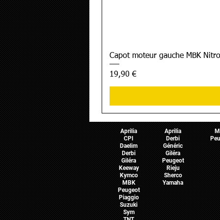
Capot moteur gauche MBK Nitro
Prix
19,90 €
Pièces Scooter
Pièces Moto
Pièces 
Aprilia
Aprilia
M
CPI
Derbi
Peu
Daelim
Généric
Derbi
Giléra
Giléra
Peugeot
Keeway
Rieju
Kymco
Sherco
MBK
Yamaha
Peugeot
Piaggio
Suzuki
Sym
TNT