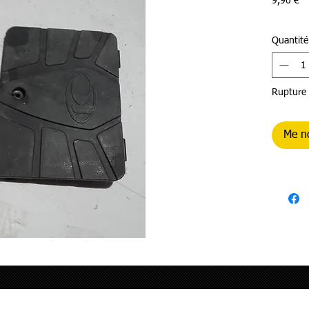
Pr
9,90 €
Quantité
Rupture 
Me no