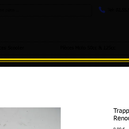
Tel: 02.55
e pièce ...
ces Scooter
Pièces Moto 50cc & 125cc
Trapp
Reno