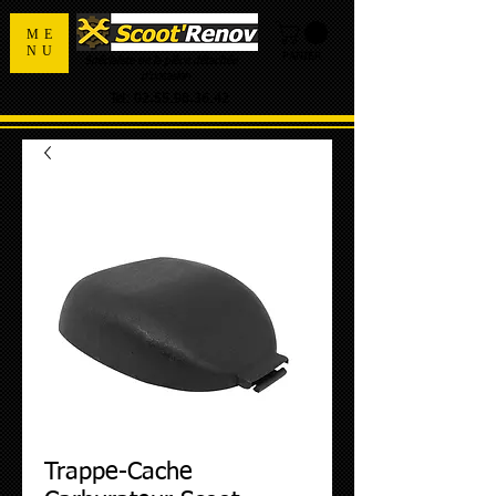
ME
NU
PANIER
Spécialiste de la pièce détachée
d'occasion
Tel:
02.55.98.36.42
Trappe-Cache