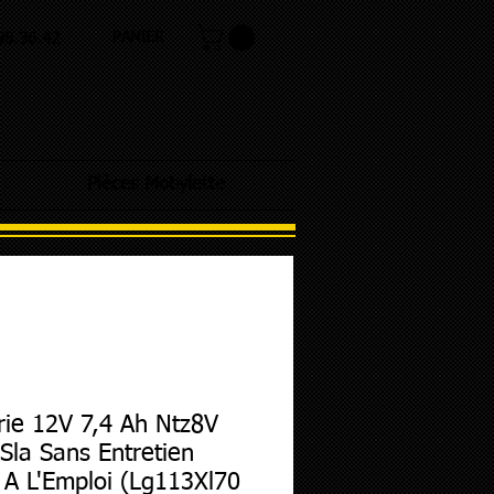
PANIER
.98.36.42
Pièces Mobylette
rie 12V 7,4 Ah Ntz8V
 Sla Sans Entretien
 A L'Emploi (Lg113Xl70