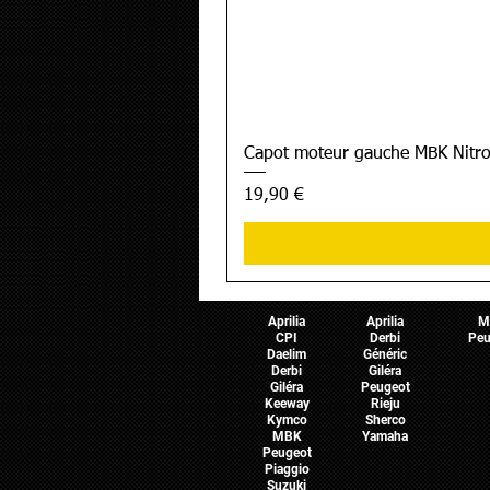
Capot moteur gauche MBK Nitro
Prix
19,90 €
Pièces Scooter
Pièces Moto
Pièces 
Aprilia
Aprilia
M
CPI
Derbi
Peu
Daelim
Généric
Derbi
Giléra
Giléra
Peugeot
Keeway
Rieju
Kymco
Sherco
MBK
Yamaha
Peugeot
Piaggio
Suzuki