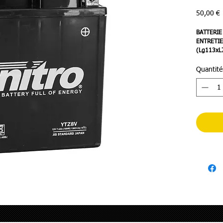
P
50,00 €
BATTERIE
ENTRETIE
(Lg113xL
(ACTIVEE
Quantité