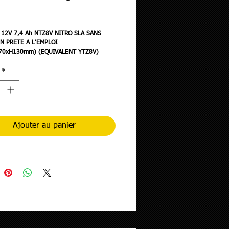
rix
 12V 7,4 Ah NTZ8V NITRO SLA SANS
N PRETE A L'EMPLOI
70xH130mm) (EQUIVALENT YTZ8V)
 EN USINE-FA)
*
Ajouter au panier