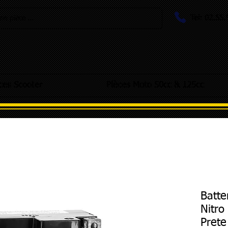
Tel: 02.55
e pièce ...
ces Scooter
Pièces Moto 50cc & 125cc
Batte
Nitro
Prete