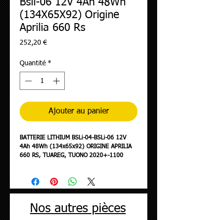
Bsli-06 12V 4Ah 48Wh
(134X65X92) Origine
Aprilia 660 Rs
Prix
252,20 €
Quantité
*
Ajouter au panier
BATTERIE LITHIUM BSLi-04-BSLi-06 12V
4Ah 48Wh (134x65x92) ORIGINE APRILIA
660 RS, TUAREG, TUONO 2020+-1100
RSV4, TUONO 2021+ -2D000579-
Nos autres pièces