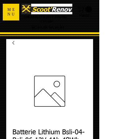
ME
NU
PANIER
Spécialiste de la pièce détachée
d'occasion
Tel:
02.55.98.36.42
Batterie Lithium Bsli-04-