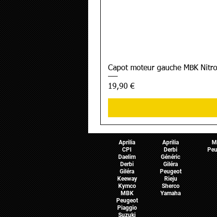
Capot moteur gauche MBK Nitro
Prix
19,90 €
Pièces Scooter
Pièces Moto
Pièces 
Aprilia
Aprilia
M
CPI
Derbi
Peu
Daelim
Généric
Derbi
Giléra
Giléra
Peugeot
Keeway
Rieju
Kymco
Sherco
MBK
Yamaha
Peugeot
Piaggio
Suzuki