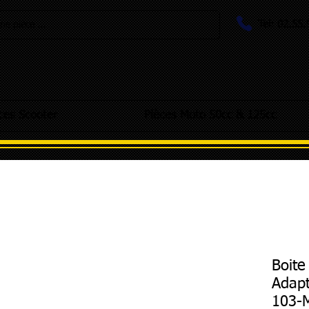
Tel: 02.55
e pièce ...
ces Scooter
Pièces Moto 50cc & 125cc
Boite
Adapt
103-M