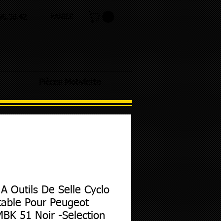
PANIER
.98.36.42
Pièces Mobylette
 A Outils De Selle Cyclo
able Pour Peugeot
BK 51 Noir -Selection