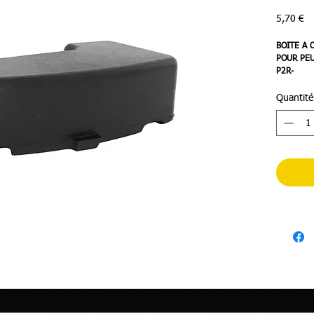
Pr
5,70 €
BOITE A 
POUR PEU
P2R-
Quantité