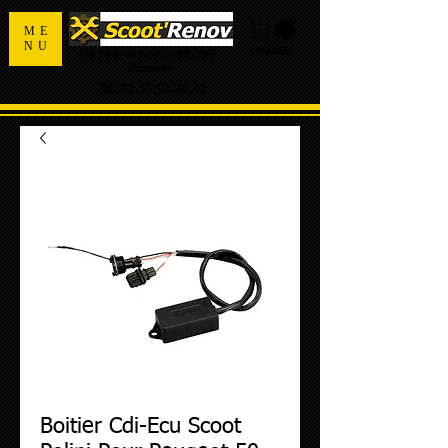
ME
NU
PANIER
Spécialiste de la pièce détachée
d'occasion
Tel:
02.55.98.36.42
Boitier Cdi-Ecu Scoot