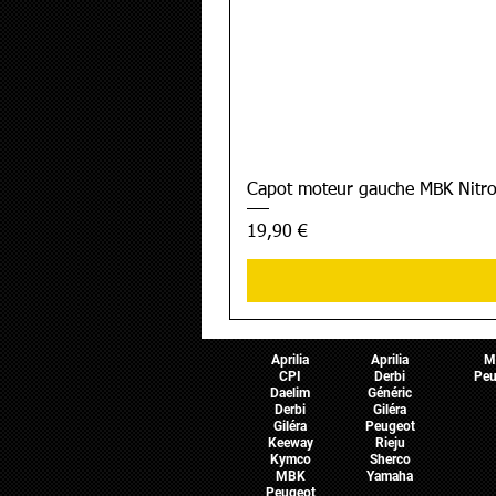
Capot moteur gauche MBK Nitro
Prix
19,90 €
Pièces Scooter
Pièces Moto
Pièces 
Aprilia
Aprilia
M
CPI
Derbi
Peu
Daelim
Généric
Derbi
Giléra
Giléra
Peugeot
Keeway
Rieju
Kymco
Sherco
MBK
Yamaha
Peugeot