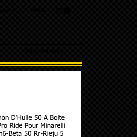
PANIER
.98.36.42
Pièces Mobylette
on D'Huile 50 A Boite
ro Ride Pour Minarelli
6-Beta 50 Rr-Rieju 5