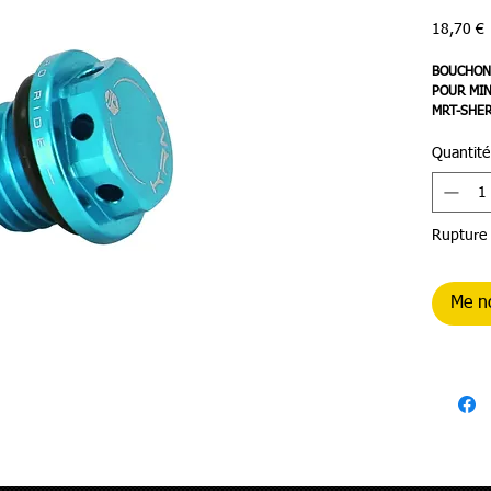
P
18,70 €
BOUCHON 
POUR MIN
MRT-SHER
TURQUOI
Quantité
Rupture 
Me no