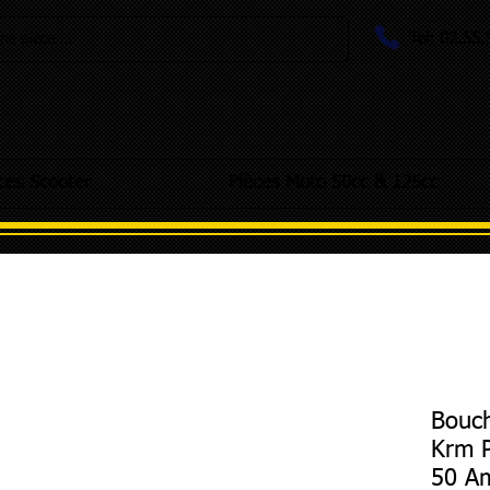
Tel: 02.55
e pièce ...
ces Scooter
Pièces Moto 50cc & 125cc
Bouch
Krm P
50 Am