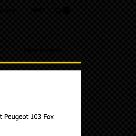
PANIER
.98.36.42
Pièces Mobylette
t Peugeot 103 Fox
ix