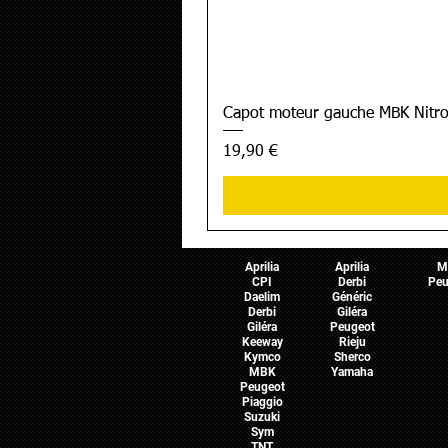
Capot moteur gauche MBK Nitro
Prix
19,90 €
Pièces Scooter
Pièces Moto
Pièces 
Aprilia
Aprilia
M
CPI
Derbi
Peu
Daelim
Généric
Derbi
Giléra
Giléra
Peugeot
Keeway
Rieju
Kymco
Sherco
MBK
Yamaha
Peugeot
Piaggio
Suzuki
Sym
TNT