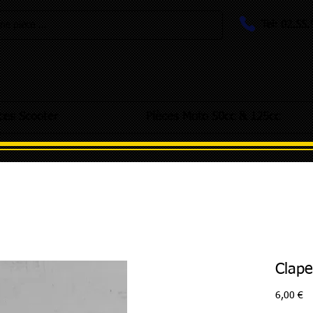
Tel: 02.55
e pièce ...
ces Scooter
Pièces Moto 50cc & 125cc
Clape
Pr
6,00 €