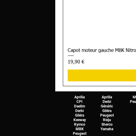
Capot moteur gauche MBK Nitro
Prix
19,90 €
Pièces Scooter
Pièces Moto
Pièces 
Aprilia
Aprilia
M
CPI
Derbi
Peu
Daelim
Généric
Derbi
Giléra
Giléra
Peugeot
Keeway
Rieju
Kymco
Sherco
MBK
Yamaha
Peugeot