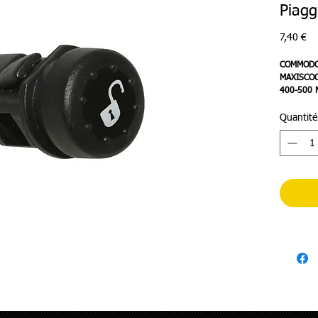
Piagg
Pr
7,40 €
COMMODO
MAXISCOO
400-500 
BEVERLY,
Quantité