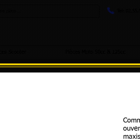
Tel: 02.55
e pièce ...
ces Scooter
Pièces Moto 50cc & 125cc
Comm
ouver
maxis