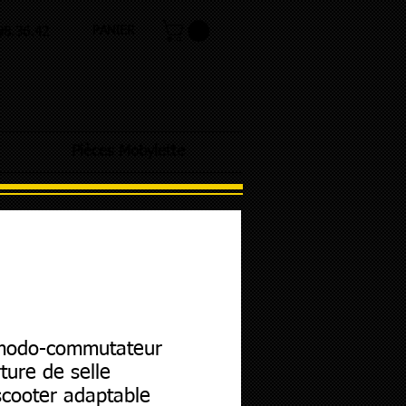
PANIER
.98.36.42
Pièces Mobylette
odo-commutateur
ture de selle
cooter adaptable