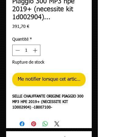
Piaggio 300 MP3 hpe
2019+ (necessite kit
1d002904)...
Prix
391,70 €
Quantité
*
Rupture de stock
Me notifier lorsque cet article est disponible
SELLE CHAUFFANTE ORIGINE PIAGGIO 300
MP3 HPE 2019+ (NECESSITE KIT
1D002904) -1B007100-