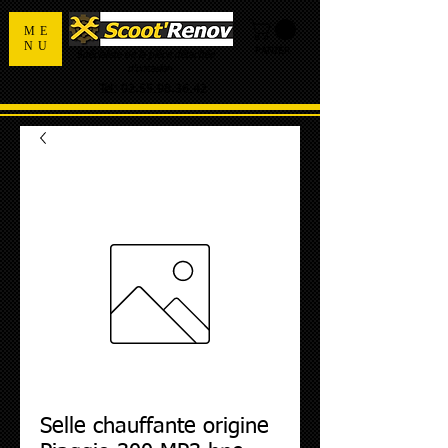
ME
NU
PANIER
Spécialiste de la pièce détachée
d'occasion
Tel:
02.55.98.36.42
Selle chauffante origine