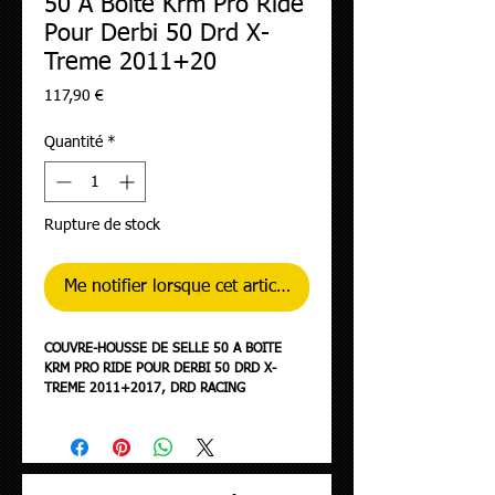
50 A Boite Krm Pro Ride
Pour Derbi 50 Drd X-
Treme 2011+20
Prix
117,90 €
Quantité
*
Rupture de stock
Me notifier lorsque cet article est disponible
COUVRE-HOUSSE DE SELLE 50 A BOITE
KRM PRO RIDE POUR DERBI 50 DRD X-
TREME 2011+2017, DRD RACING
2005+2010, DRD EVO 2008+2010-GILERA
50 SMT 2011+2017 NOIR-ROUGE