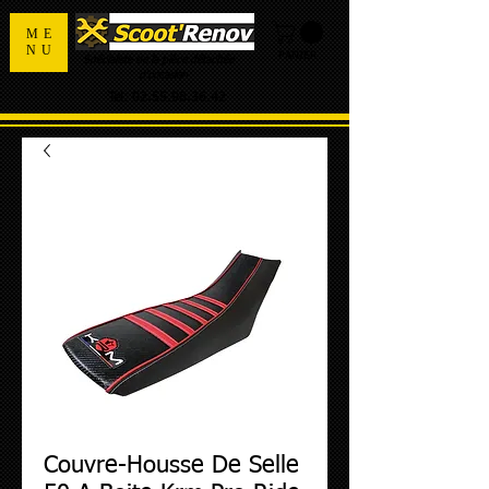
ME
NU
PANIER
Spécialiste de la pièce détachée
d'occasion
Tel:
02.55.98.36.42
Couvre-Housse De Selle