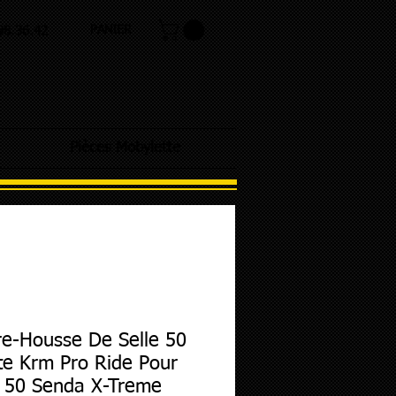
PANIER
.98.36.42
Pièces Mobylette
e-Housse De Selle 50
te Krm Pro Ride Pour
 50 Senda X-Treme