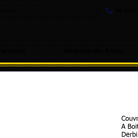
Tel: 02.55
e pièce ...
ces Scooter
Pièces Moto 50cc & 125cc
Couvr
A Boi
Derbi