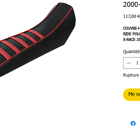
2000
117,80 €
COUVRE-H
RIDE POU
X-RACE 2
NOIR-RO
Quantité
Rupture 
Me no