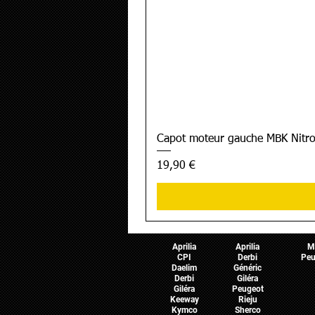
Capot moteur gauche MBK Nitro
Prix
19,90 €
Pièces Scooter
Pièces Moto
Pièces 
Aprilia
Aprilia
M
CPI
Derbi
Peu
Daelim
Généric
Derbi
Giléra
Giléra
Peugeot
Keeway
Rieju
Kymco
Sherco