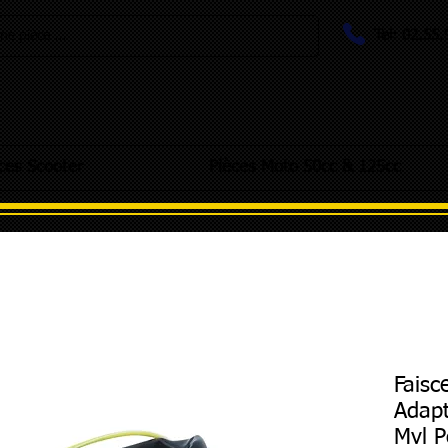
Tel: 02.55
e pièce ...
ces Scooter
Pièces Moto 50cc & 125cc
Faisc
Adapt
Mvl P