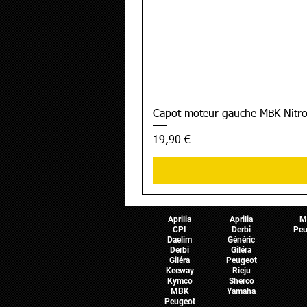
Capot moteur gauche MBK Nitro
Prix
19,90 €
Pièces Scooter
Pièces Moto
Pièces 
Aprilia
Aprilia
M
CPI
Derbi
Peu
Daelim
Généric
Derbi
Giléra
Giléra
Peugeot
Keeway
Rieju
Kymco
Sherco
MBK
Yamaha
Peugeot