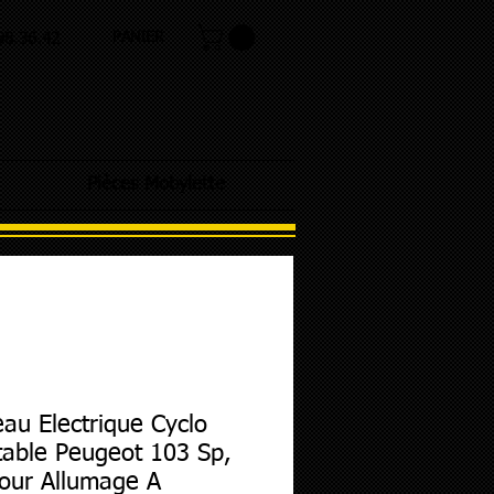
PANIER
.98.36.42
Pièces Mobylette
eau Electrique Cyclo
able Peugeot 103 Sp,
our Allumage A