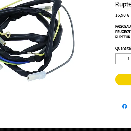
Rupt
P
16,90 €
FAISCEAU
PEUGEOT 
RUPTEUR 
SELECTIO
Quantité