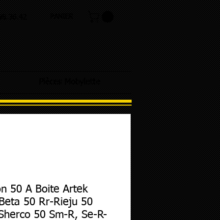
PANIER
.98.36.42
Pièces Mobylette
n 50 A Boite Artek
Beta 50 Rr-Rieju 50
Sherco 50 Sm-R, Se-R-