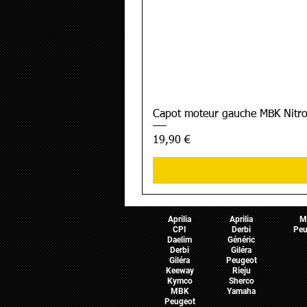
Capot moteur gauche MBK Nitro
Prix
19,90 €
Pièces Scooter
Pièces Moto
Pièces 
Aprilia
Aprilia
M
CPI
Derbi
Peu
Daelim
Généric
Derbi
Giléra
Giléra
Peugeot
Keeway
Rieju
Kymco
Sherco
MBK
Yamaha
Peugeot