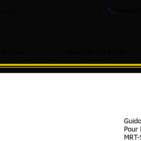
Tel: 02.55
e pièce ...
ces Scooter
Pièces Moto 50cc & 125cc
Guido
Pour 
MRT-