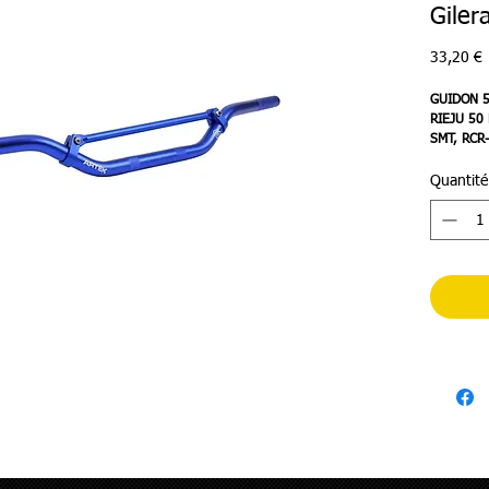
Giler
P
33,20 €
GUIDON 5
RIEJU 50
SMT, RCR
LONGUEU
Quantité