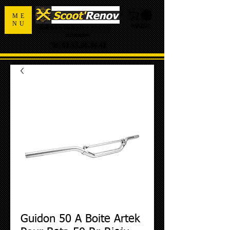
ME
NU
PANIER
Spécialiste de la pièce détachée
d'occasion
Tel:
02.55.98.36.42
Guidon 50 A Boite Artek