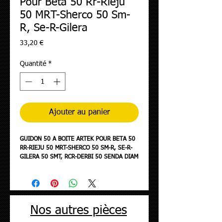
Pour Beta 50 Rr-Rieju
50 MRT-Sherco 50 Sm-
R, Se-R-Gilera
Prix
33,20 €
Quantité
*
Ajouter au panier
GUIDON 50 A BOITE ARTEK POUR BETA 50
RR-RIEJU 50 MRT-SHERCO 50 SM-R, SE-R-
GILERA 50 SMT, RCR-DERBI 50 SENDA DIAM
22,2 mm LONGUEUR 800 mm HAUTEUR 72
mm ACIER ARGENT
Nos autres pièces