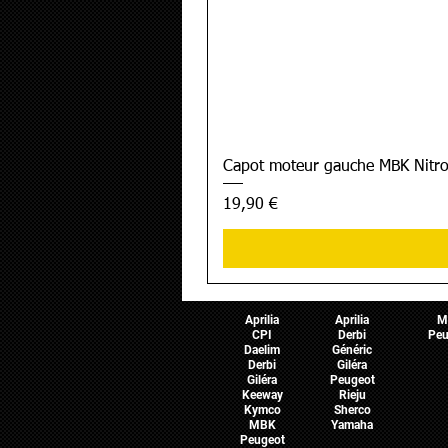
Capot moteur gauche MBK Nitro
Prix
19,90 €
Pièces Scooter
Pièces Moto
Pièces 
Aprilia
Aprilia
M
CPI
Derbi
Peu
Daelim
Généric
Derbi
Giléra
Giléra
Peugeot
Keeway
Rieju
Kymco
Sherco
MBK
Yamaha
Peugeot