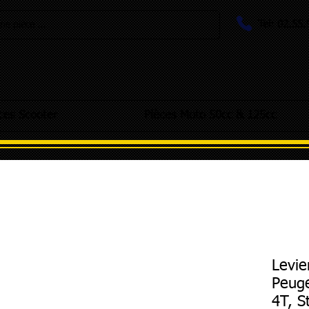
Tel: 02.55
e pièce ...
ces Scooter
Pièces Moto 50cc & 125cc
Levie
Peug
4T, S