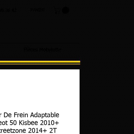
PANIER
.98.36.42
Pièces Mobylette
r De Frein Adaptable
eot 50 Kisbee 2010+
treetzone 2014+ 2T