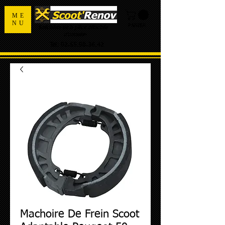
ME
NU
PANIER
Spécialiste de la pièce détachée
d'occasion
Tel:
02.55.98.36.42
Machoire De Frein Scoot